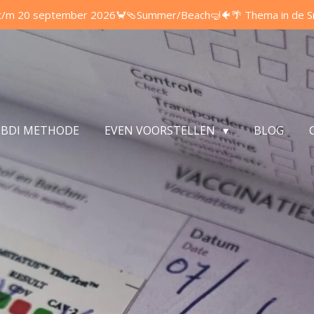
t/m 20 september 2026🦀🩴Summer/Beach🤿🐠🌴 Thema in de Snuf
BDI METHODE
EVEN VOORSTELLEN
BLOG