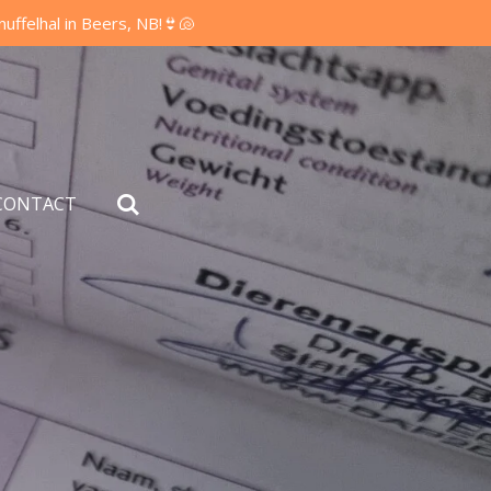
felhal in Beers, NB!👙🐚
CONTACT